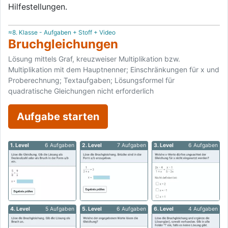
Hilfestellungen.
≈8. Klasse - Aufgaben + Stoff + Video
Bruchgleichungen
Lösung mittels Graf, kreuzweiser Multiplikation bzw.
Multiplikation mit dem Hauptnenner; Einschränkungen für x und
Proberechnung; Textaufgaben; Lösungsformel für
quadratische Gleichungen nicht erforderlich
Aufgabe starten
1. Level
6 Aufgaben
2. Level
7 Aufgaben
3. Level
6 Aufgaben
4. Level
5 Aufgaben
5. Level
6 Aufgaben
6. Level
4 Aufgaben