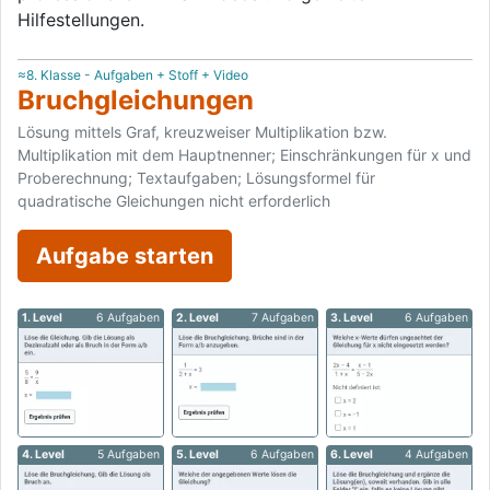
Hilfestellungen.
≈8. Klasse - Aufgaben + Stoff + Video
Bruchgleichungen
Lösung mittels Graf, kreuzweiser Multiplikation bzw.
Multiplikation mit dem Hauptnenner; Einschränkungen für x und
Proberechnung; Textaufgaben; Lösungsformel für
quadratische Gleichungen nicht erforderlich
Aufgabe starten
1. Level
6 Aufgaben
2. Level
7 Aufgaben
3. Level
6 Aufgaben
4. Level
5 Aufgaben
5. Level
6 Aufgaben
6. Level
4 Aufgaben