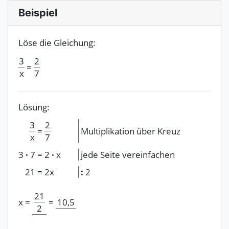
Beispiel
Löse die Gleichung:
3
2
=
x
7
Lösung:
3
2
=
Multiplikation über Kreuz
x
7
3
·
7
=
2
·
x
jede Seite vereinfachen
21
=
2x
:
2
21
x
=
=
10,5
2