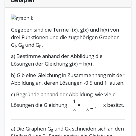
Beispiel
Gegeben sind die Terme f(x), g(x) und h(x) von
drei Funktionen und die zugehörigen Graphen
G
, G
und G
.
f
g
h
a) Bestimme anhand der Abbildung die
Lösungen der Gleichung
g(x)
=
h(x)
.
b) Gib eine Gleichung in Zusammenhang mit der
Abbildung an, deren Lösungen -0,5 und 1 lauten.
c) Begründe anhand der Abbildung, wie viele
1
1
Lösungen die Gleichung
−
=
−
−
x
besitzt.
x
x
−
1
a) Die Graphen G
und G
schneiden sich an den
g
h
Stellen
0 und 2
. Somit besitzt die Gleichung