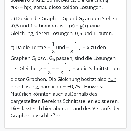
g(x)
=
h(x)
genau diese beiden Lösungen.
b) Da sich die Graphen G
und G
an den Stellen
f
g
-0,5 und 1 schneiden, ist
f(x)
=
g(x)
eine
Gleichung, deren Lösungen -0,5 und 1 lauten.
1
1
c) Da die Terme
−
und
−
−
x
zu den
x
x
−
1
Graphen G
bzw. G
passen, sind die Lösungen
f
h
1
1
der Gleichung
−
=
−
−
x
die Schnittstellen
x
x
−
1
dieser Graphen. Die Gleichung besitzt also
nur
eine Lösung
, nämlich
x
≈
−
0,75
.
Hinweis:
Natürlich könnten auch außerhalb des
dargestellten Bereichs Schnittstellen existieren.
Dies lässt sich hier aber anhand des Verlaufs der
Graphen ausschließen.