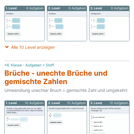
1. Level
6 Aufgaben
2. Level
6 Aufgaben
3. Level
6 Aufgaben
Alle 10 Level anzeigen
≈6. Klasse - Aufgaben + Stoff
Brüche - unechte Brüche und
gemischte Zahlen
Umwandlung unechter Bruch > gemischte Zahl und umgekehrt
1. Level
10 Aufgaben
2. Level
10 Aufgaben
3. Level
10 Aufgaben