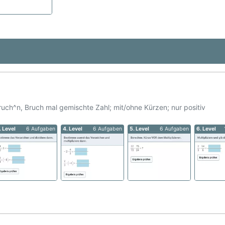
uch^n, Bruch mal gemischte Zahl; mit/ohne Kürzen; nur positiv
. Level
6 Aufgaben
4. Level
6 Aufgaben
5. Level
6 Aufgaben
6. Level