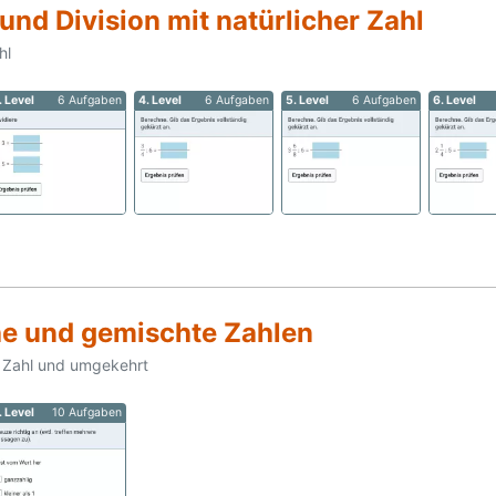
 und Division mit natürlicher Zahl
hl
. Level
6 Aufgaben
4. Level
6 Aufgaben
5. Level
6 Aufgaben
6. Level
he und gemischte Zahlen
 Zahl und umgekehrt
. Level
10 Aufgaben