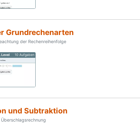
er Grundrechenarten
eachtung der Rechenreihenfolge
. Level
10 Aufgaben
on und Subtraktion
; Überschlagsrechnung