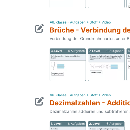
≈6. Klasse - Aufgaben + Stoff + Video
Brüche - Verbindung d
Verbindung der Grundrechenarten unter B
3. Level
5 Aufgaben
7. Level
10 Aufgaben
8
≈6. Klasse - Aufgaben + Stoff + Video
Dezimalzahlen - Additi
Dezimalzahlen addieren und subtrahieren
1. Level
6 Aufgaben
2. Level
6 Aufgaben