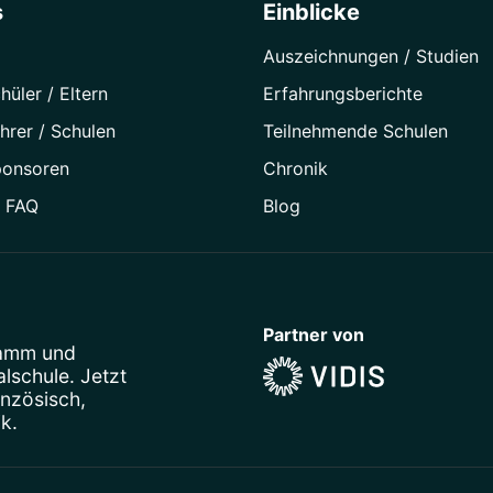
s
Einblicke
Auszeichnungen / Studien
hüler / Eltern
Erfahrungsberichte
hrer / Schulen
Teilnehmende Schulen
ponsoren
Chronik
/ FAQ
Blog
Partner von
ramm
und
schule. Jetzt
anzösisch
,
ik
.