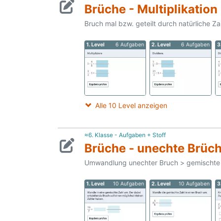
Brüche - Multiplikation
Bruch mal bzw. geteilt durch natürliche Za
1. Level
6 Aufgaben
2. Level
6 Aufgaben
3
Alle 10 Level anzeigen
≈6. Klasse - Aufgaben + Stoff
Brüche - unechte Brüc
Umwandlung unechter Bruch > gemischte
1. Level
10 Aufgaben
2. Level
10 Aufgaben
3