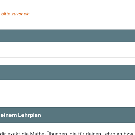
 bitte zuvor ein.
einem Lehrplan
 dir exakt die Mathe-Übungen, die für deinen Lehrplan bzw.