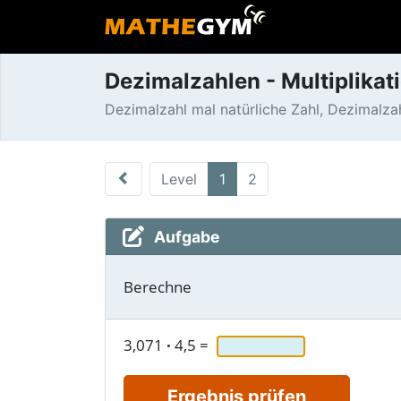
Dezimalzahlen - Multiplika
Dezimalzahl mal natürliche Zahl, Dezimalza
Level
1
2
Aufgabe
Berechne
3,071
·
4,5
=
Ergebnis prüfen