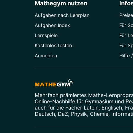
Mathegym nutzen
Info
Aufgaben nach Lehrplan
Preise
Aufgaben Index
Für Sc
Lernspiele
Für Le
Kostenlos testen
Für S
Anmelden
Hilfe 
Mehrfach prämiertes
Mathe-Lernprog
Online-Nachhilfe
für Gymnasium und Real
auch für die Fächer
Latein
,
Englisch
,
Fr
Deutsch
,
DaZ
,
Physik
,
Chemie
,
Informat