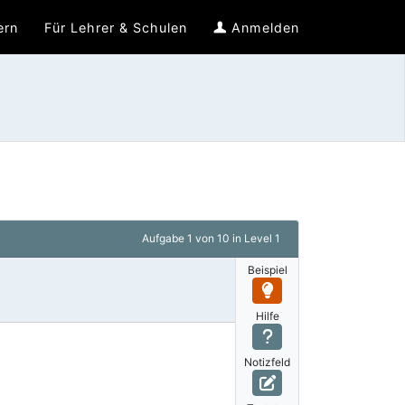
ern
Für Lehrer & Schulen
Anmelden
Aufgabe
1 von 10
in Level 1
Beispiel
Hilfe
Notizfeld