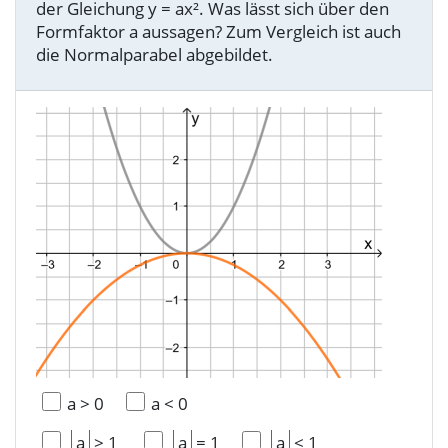
der Gleichung y = ax². Was lässt sich über den
Formfaktor a aussagen? Zum Vergleich ist auch
die Normalparabel abgebildet.
a
>
0
a
<
0
a
>
1
a
=
1
a
<
1