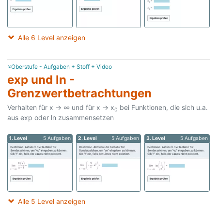
Alle 6 Level anzeigen
≈Oberstufe - Aufgaben + Stoff + Video
exp und ln -
Grenzwertbetrachtungen
Verhalten für x → ∞ und für x → x
bei Funktionen, die sich u.a.
0
aus exp oder ln zusammensetzen
1. Level
5 Aufgaben
2. Level
5 Aufgaben
3. Level
5 Aufgaben
Alle 5 Level anzeigen