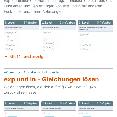
Exponentialfunktion/natürliche Logarithmusfunktion), Produkte,
Quotienten und Verkettungen von exp und ln mit anderen
Funktionen und deren Ableitungen
1. Level
5 Aufgaben
2. Level
3 Aufgaben
3. Level
5 Aufgaben
Alle 12 Level anzeigen
≈Oberstufe - Aufgaben + Stoff + Video
exp und ln - Gleichungen lösen
Gleichungen lösen, die sich auf e^f(x)=b bzw. ln(...)=b
zurückführen lassen
1. Level
5 Aufgaben
2. Level
5 Aufgaben
3. Level
3 Aufgaben