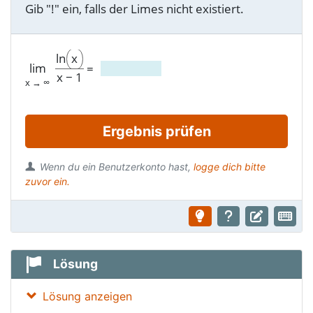
Gib "!" ein, falls der Limes nicht existiert.
ln
x
lim
=
x
−
1
x → ∞
Ergebnis prüfen
Wenn du ein Benutzerkonto hast,
logge dich bitte
zuvor ein.
Lösung
Lösung anzeigen