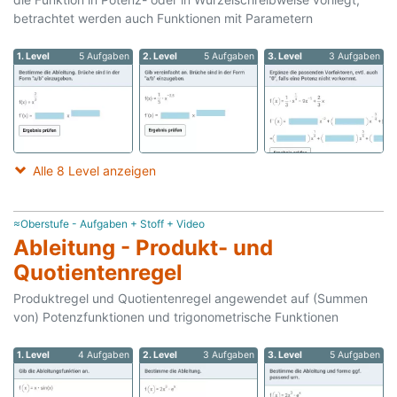
betrachtet werden auch Funktionen mit Parametern
1. Level
5 Aufgaben
2. Level
5 Aufgaben
3. Level
3 Aufgaben
Alle 8 Level anzeigen
≈Oberstufe - Aufgaben + Stoff + Video
Ableitung - Produkt- und
Quotientenregel
Produktregel und Quotientenregel angewendet auf (Summen
von) Potenzfunktionen und trigonometrische Funktionen
1. Level
4 Aufgaben
2. Level
3 Aufgaben
3. Level
5 Aufgaben