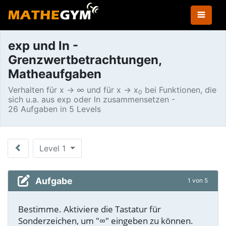
exp und ln -
Grenzwertbetrachtungen,
Matheaufgaben
Verhalten für x → ∞ und für x → x
bei Funktionen, die
0
sich u.a. aus exp oder ln zusammensetzen -
26 Aufgaben in 5 Levels
Level 1
Aufgabe
1 von 5
Bestimme. Aktiviere die Tastatur für
Sonderzeichen, um "∞" eingeben zu können.