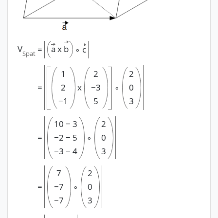
V
a
x
b
∘
c
=
Spat
1
2
2
=
2
x
−
3
∘
0
−
1
5
3
10
−
3
2
=
−
2
−
5
∘
0
−
3
−
4
3
7
2
=
−
7
∘
0
−
7
3