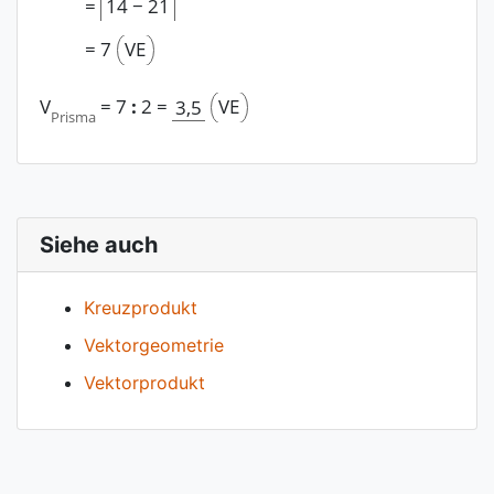
=
14
−
21
=
7
VE
V
=
7
:
2
=
VE
3,5
Prisma
Siehe auch
Kreuzprodukt
Vektorgeometrie
Vektorprodukt