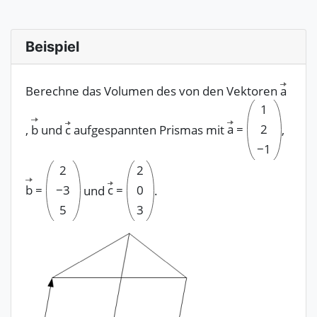
Beispiel
Berechne das Volumen des von den Vektoren
a
1
a
=
2
,
b
und
c
aufgespannten Prismas mit
,
−
1
2
2
b
=
−
3
c
=
0
und
.
5
3