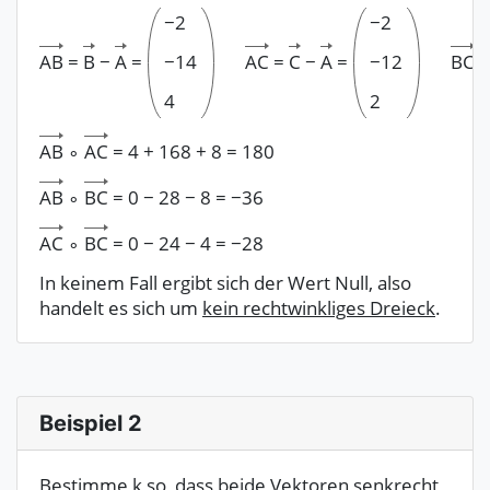
−
2
−
2
AB
=
B
−
A
=
−
14
AC
=
C
−
A
=
−
12
BC
=
4
2
AB
∘
AC
=
4
+
168
+
8
=
180
AB
∘
BC
=
0
−
28
−
8
=
−
36
AC
∘
BC
=
0
−
24
−
4
=
−
28
In keinem Fall ergibt sich der Wert Null, also
handelt es sich um
kein rechtwinkliges Dreieck
.
Beispiel 2
Bestimme k so, dass beide Vektoren senkrecht