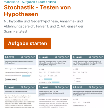
≈Oberstufe - Aufgaben + Stoff + Video
Stochastik - Testen von
Hypothesen
Nullhypothe und Gegenhypothese, Annahme- und
Ablehnungsbereich, Fehler 1. und 2. Art, einseitiger
Signifikanztest
Aufgabe starten
1. Level
3 Aufgaben
3. Level
3 Aufgaben
4. Level
3 Aufgaben
5. Level
3 Aufgaben
6. Level
3 Aufgaben
7. Level
3 Aufgaben