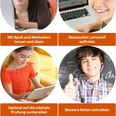
Mit Spaß und Motivation
Verpassten Lernstoff
lernen und üben
aufholen
Optimal auf die nächste
Bessere Noten schreiben
Prüfung vorbereiten