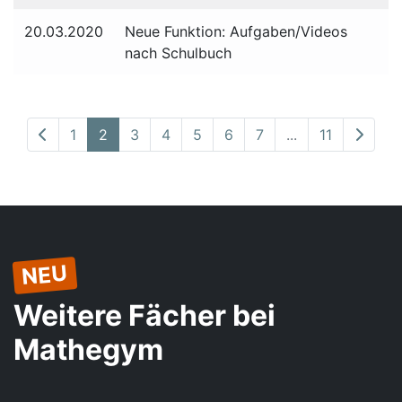
20.03.2020
Neue Funktion: Aufgaben/Videos
nach Schulbuch
1
2
3
4
5
6
7
...
11
NEU
Weitere Fächer bei
Mathegym