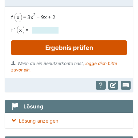
2
f
x
=
3x
−
9x
+
2
f '
x
=
Ergebnis prüfen
Wenn du ein Benutzerkonto hast,
logge dich bitte
zuvor ein.
Lösung
Lösung anzeigen