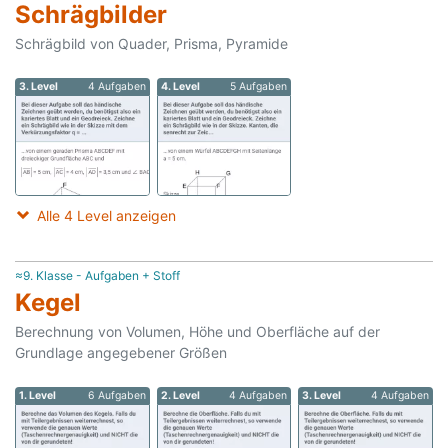
Schrägbilder
Schrägbild von Quader, Prisma, Pyramide
3. Level
4 Aufgaben
4. Level
5 Aufgaben
Alle 4 Level anzeigen
≈9. Klasse - Aufgaben + Stoff
Kegel
Berechnung von Volumen, Höhe und Oberfläche auf der
Grundlage angegebener Größen
1. Level
6 Aufgaben
2. Level
4 Aufgaben
3. Level
4 Aufgaben