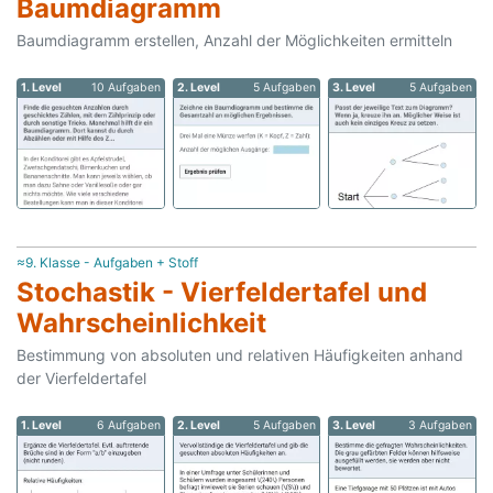
Baumdiagramm
Baumdiagramm erstellen, Anzahl der Möglichkeiten ermitteln
1. Level
10 Aufgaben
2. Level
5 Aufgaben
3. Level
5 Aufgaben
≈9. Klasse - Aufgaben + Stoff
Stochastik - Vierfeldertafel und
Wahrscheinlichkeit
Bestimmung von absoluten und relativen Häufigkeiten anhand
der Vierfeldertafel
1. Level
6 Aufgaben
2. Level
5 Aufgaben
3. Level
3 Aufgaben