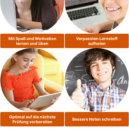
Mit Spaß und Motivation
Verpassten Lernstoff
lernen und üben
aufholen
Optimal auf die nächste
Bessere Noten schreiben
Prüfung vorbereiten