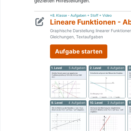
gezielten Hilfestellungen.
≈8. Klasse - Aufgaben + Stoff + Video
Lineare Funktionen - 
Graphische Darstellung linearer Funktion
Gleichungen, Textaufgaben
Aufgabe starten
1. Level
5 Aufgaben
2. Level
6 Aufgaben
3
9. Level
4 Aufgaben
10. Level
3 Aufgaben
1