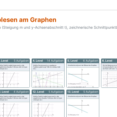
Ablesen am Graphen
en (Steigung m und y-Achsenabschnitt t), zeichnerische Schnittpunk
. Level
5 Aufgaben
4. Level
14 Aufgaben
5. Level
6 Aufgaben
6. Level
1. Level
4 Aufgaben
12. Level
5 Aufgaben
13. Level
5 Aufgaben