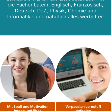
die Fächer Latein, Englisch, Französisch,
Deutsch, DaZ, Physik, Chemie und
Informatik - und natürlich alles werbefrei!
Mit Spaß und Motivation
Verpassten Lernstoff
lernen und üben
aufholen