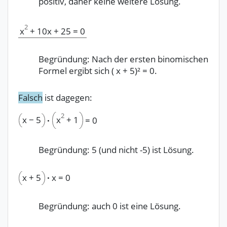
positiv, daher keine weitere Lösung.
2
x
+
10x
+
25
=
0
Begründung: Nach der ersten binomischen
Formel ergibt sich ( x + 5)² = 0.
Falsch
ist dagegen:
2
x
−
5
x
+
1
·
=
0
Begründung: 5 (und nicht -5) ist Lösung.
x
+
5
·
x
=
0
Begründung: auch 0 ist eine Lösung.