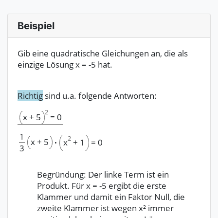
Beispiel
Gib eine quadratische Gleichungen an, die als
einzige Lösung x = -5 hat.
Richtig
sind u.a. folgende Antworten:
2
x
+
5
=
0
1
2
x
+
5
x
+
1
·
=
0
3
Begründung: Der linke Term ist ein
Produkt. Für x = -5 ergibt die erste
Klammer und damit ein Faktor Null, die
zweite Klammer ist wegen x² immer