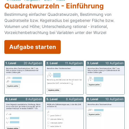
Quadratwurzeln - Einführung
Bestimmung einfacher Quadratwurzeln, Bestimmung von
Quadratseite bzw. Kegelradius bei gegebener Fläche bzw.
Volumen und Höhe; Unterscheidung rational - irrational,
Vorzeichenbetrachtung bei Variablen unter der Wurzel
Aufgabe starten
1. Level
20 Aufgaben
2. Level
11 Aufgaben
3. Level
10 Aufgaben
4. Level
8 Aufgaben
5. Level
6 Aufgaben
6. Level
10 Aufgaben