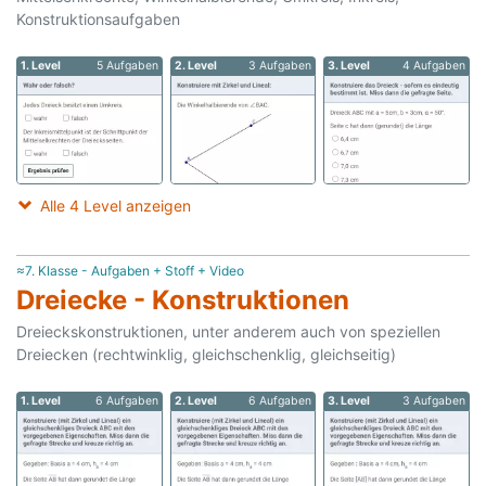
Konstruktionsaufgaben
1. Level
5 Aufgaben
2. Level
3 Aufgaben
3. Level
4 Aufgaben
Alle 4 Level anzeigen
≈7. Klasse - Aufgaben + Stoff + Video
Dreiecke - Konstruktionen
Dreieckskonstruktionen, unter anderem auch von speziellen
Dreiecken (rechtwinklig, gleichschenklig, gleichseitig)
1. Level
6 Aufgaben
2. Level
6 Aufgaben
3. Level
3 Aufgaben