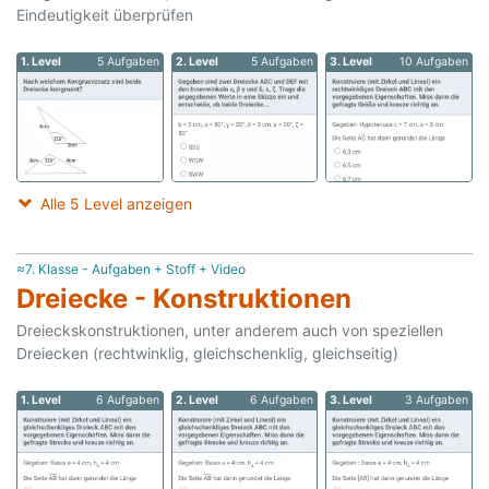
Eindeutigkeit überprüfen
1. Level
5 Aufgaben
2. Level
5 Aufgaben
3. Level
10 Aufgaben
Alle 5 Level anzeigen
≈7. Klasse - Aufgaben + Stoff + Video
Dreiecke - Konstruktionen
Dreieckskonstruktionen, unter anderem auch von speziellen
Dreiecken (rechtwinklig, gleichschenklig, gleichseitig)
1. Level
6 Aufgaben
2. Level
6 Aufgaben
3. Level
3 Aufgaben