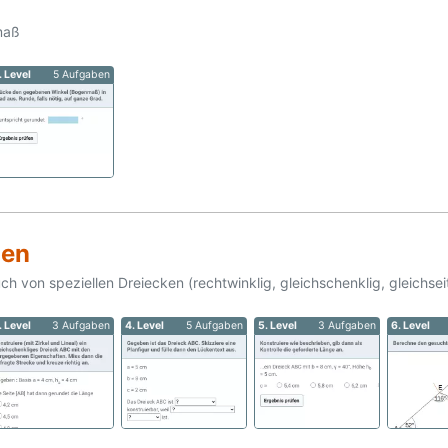
maß
. Level
5 Aufgaben
nen
 von speziellen Dreiecken (rechtwinklig, gleichschenklig, gleichseit
. Level
3 Aufgaben
4. Level
5 Aufgaben
5. Level
3 Aufgaben
6. Level