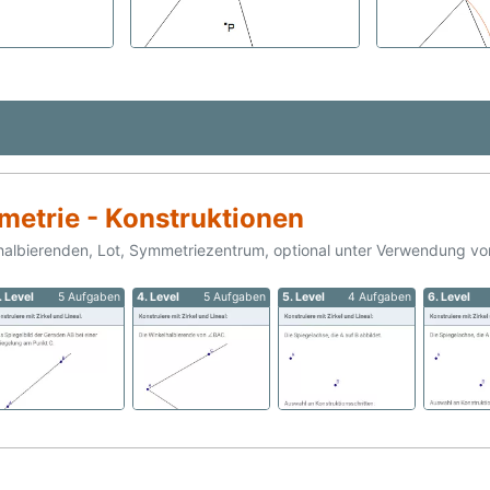
etrie - Konstruktionen
halbierenden, Lot, Symmetriezentrum, optional unter Verwendung v
. Level
5 Aufgaben
4. Level
5 Aufgaben
5. Level
4 Aufgaben
6. Level