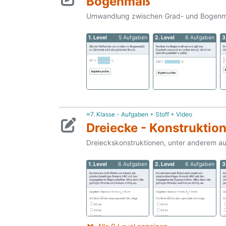
Bogenmaß
Umwandlung zwischen Grad- und Bogen
1. Level
5 Aufgaben
2. Level
6 Aufgaben
3
≈7. Klasse - Aufgaben + Stoff + Video
Dreiecke - Konstruktio
Dreieckskonstruktionen, unter anderem auch
1. Level
6 Aufgaben
2. Level
6 Aufgaben
3