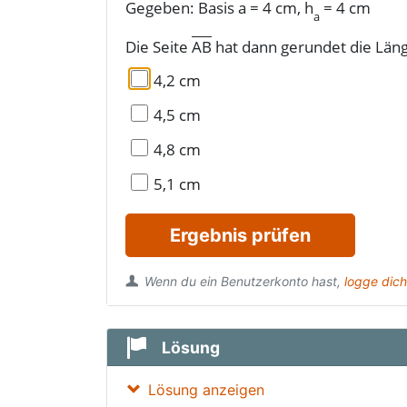
Gegeben:
Basis a
=
4 cm, h
=
4 cm
a
Die Seite
AB
hat dann gerundet die Län
4,2 cm
4,5 cm
4,8 cm
5,1 cm
Ergebnis prüfen
Wenn du ein Benutzerkonto hast,
logge dich
Lösung
Lösung anzeigen