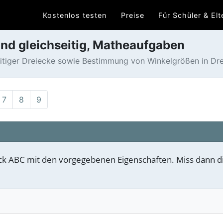
Kostenlos testen
Preise
Für Schüler & Elt
und gleichseitig, Matheaufgaben
eitiger Dreiecke sowie Bestimmung von Winkelgrößen in Dre
7
8
9
eck ABC mit den vorgegebenen Eigenschaften. Miss dann d