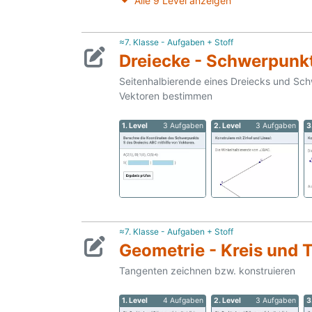
Alle 9 Level anzeigen
≈7. Klasse - Aufgaben + Stoff
Dreiecke - Schwerpunk
Seitenhalbierende eines Dreiecks und Sc
Vektoren bestimmen
1. Level
3 Aufgaben
2. Level
3 Aufgaben
3
≈7. Klasse - Aufgaben + Stoff
Geometrie - Kreis und 
Tangenten zeichnen bzw. konstruieren
1. Level
4 Aufgaben
2. Level
3 Aufgaben
3