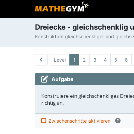
Dreiecke - gleichschenklig 
Konstruktion gleichschenkliger und gleichs
Level
1
2
3
4
5
6
Aufgabe
Konstruiere ein gleichschenkliges Drei
richtig an.
Zwischen­schritte aktivieren