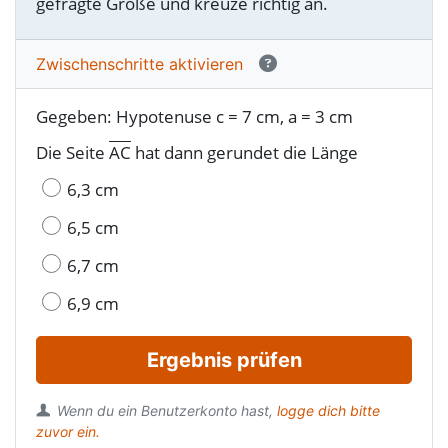
gefragte Größe und kreuze richtig an.
Zwischen­schritte aktivieren
Gegeben: Hypotenuse c = 7 cm, a = 3 cm
Die Seite
AC
hat dann gerundet die Länge
6,3 cm
6,5 cm
6,7 cm
6,9 cm
Ergebnis prüfen
Wenn du ein Benutzerkonto hast,
logge dich bitte
zuvor ein.