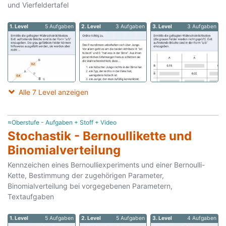
und Vierfeldertafel
1. Level
5 Aufgaben
2. Level
3 Aufgaben
3. Level
3 Aufgaben
Alle 7 Level anzeigen
≈Oberstufe - Aufgaben + Stoff + Video
Stochastik - Bernoullikette und
Binomialverteilung
Kennzeichen eines Bernoulliexperiments und einer Bernoulli-
Kette, Bestimmung der zugehörigen Parameter,
Binomialverteilung bei vorgegebenen Parametern,
Textaufgaben
1. Level
5 Aufgaben
2. Level
5 Aufgaben
3. Level
4 Aufgaben