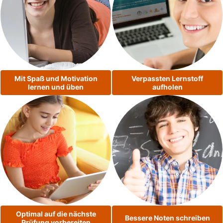
Mit Spaß und Motivation
Verpassten Lernstoff
lernen und üben
aufholen
Optimal auf die nächste
Bessere Noten schreiben
Prüfung vorbereiten