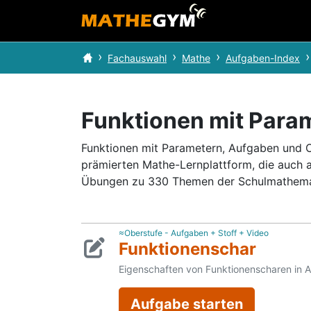
Fachauswahl
Mathe
Aufgaben-Index
Funktionen mit Para
Funktionen mit Parametern, Aufgaben und On
prämierten Mathe-Lernplattform, die auch 
Übungen zu 330 Themen der Schulmathema
≈Oberstufe - Aufgaben + Stoff + Video
Funktionenschar
Eigenschaften von Funktionenscharen in 
Aufgabe starten