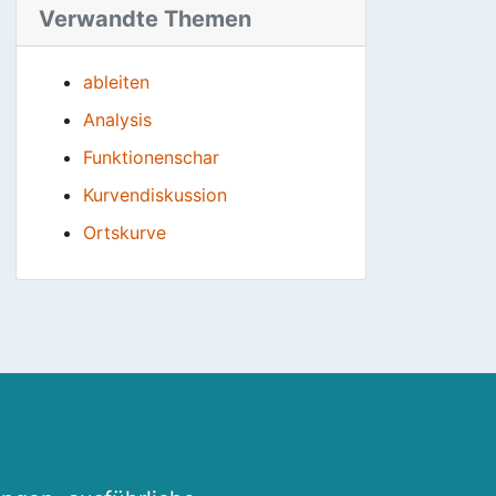
Verwandte Themen
ableiten
Analysis
Funktionenschar
Kurvendiskussion
Ortskurve