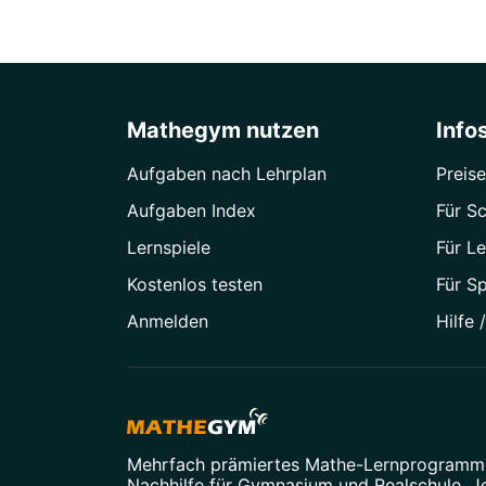
Mathegym nutzen
Info
Aufgaben nach Lehrplan
Preise
Aufgaben Index
Für Sc
Lernspiele
Für Le
Kostenlos testen
Für S
Anmelden
Hilfe 
Mehrfach prämiertes
Mathe-Lernprogramm
Nachhilfe
für Gymnasium und Realschule. Je