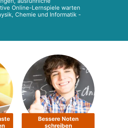
ngen, ausführliche
ktive Online-Lernspiele warten
hysik, Chemie und Informatik -
hste
Bessere Noten
en
schreiben