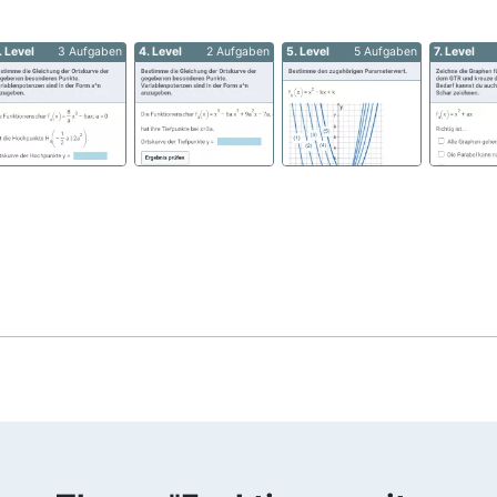
. Level
3 Aufgaben
4. Level
2 Aufgaben
5. Level
5 Aufgaben
7. Level