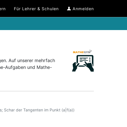
ern
Für Lehrer & Schulen
Anmelden
gen.
Auf unserer mehrfach
the-Aufgaben und Mathe-
 Schar der Tangenten im Punkt (a|f(a))