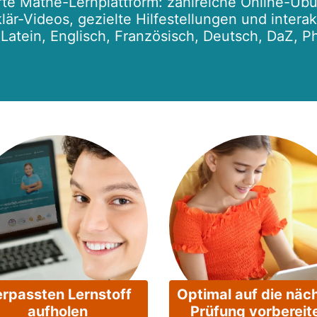
te Mathe-Lernplattform: zahlreiche Online-Übu
lär-Videos, gezielte Hilfestellungen und intera
r Latein, Englisch, Französisch, Deutsch, DaZ, P
rpassten Lernstoff
Optimal auf die näc
aufholen
Prüfung vorbereit