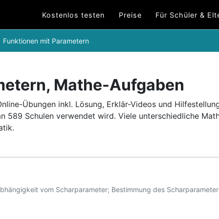
Kostenlos testen
Preise
Für Schüler & Elt
Funktionen mit Parametern
metern, Mathe-Aufgaben
line-Übungen inkl. Lösung, Erklär-Videos und Hilfestellun
an 589 Schulen verwendet wird.
Viele unterschiedliche Ma
tik.
Abhängigkeit vom Scharparameter; Bestimmung des Scharparameters;