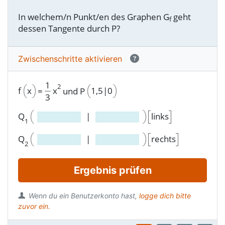
In welchem/n Punkt/en des Graphen G
geht
f
dessen Tangente durch P?
Zwischen­schritte aktivieren
1
2
f
x
x
1,5|0
=
und P
3
Q
|
links
1
Q
|
rechts
2
Ergebnis prüfen
Wenn du ein Benutzerkonto hast,
logge dich bitte
zuvor ein.