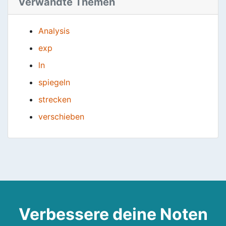
Verwandte Themen
Analysis
exp
ln
spiegeln
strecken
verschieben
Verbessere deine Noten