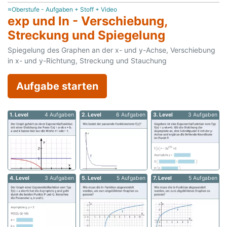
≈Oberstufe - Aufgaben + Stoff + Video
exp und ln - Verschiebung,
Streckung und Spiegelung
Spiegelung des Graphen an der x- und y-Achse, Verschiebung
in x- und y-Richtung, Streckung und Stauchung
Aufgabe starten
1. Level
4 Aufgaben
2. Level
6 Aufgaben
3. Level
3 Aufgaben
4. Level
3 Aufgaben
5. Level
5 Aufgaben
7. Level
5 Aufgaben