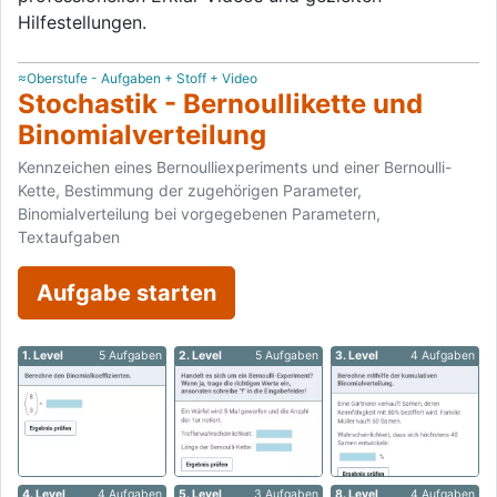
Hilfestellungen.
≈Oberstufe - Aufgaben + Stoff + Video
Stochastik - Bernoullikette und
Binomialverteilung
Kennzeichen eines Bernoulliexperiments und einer Bernoulli-
Kette, Bestimmung der zugehörigen Parameter,
Binomialverteilung bei vorgegebenen Parametern,
Textaufgaben
Aufgabe starten
1. Level
5 Aufgaben
2. Level
5 Aufgaben
3. Level
4 Aufgaben
4. Level
4 Aufgaben
5. Level
3 Aufgaben
8. Level
4 Aufgaben