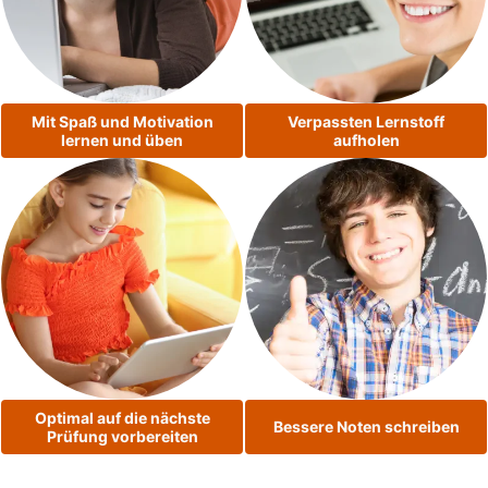
Mit Spaß und Motivation
Verpassten Lernstoff
lernen und üben
aufholen
Optimal auf die nächste
Bessere Noten schreiben
Prüfung vorbereiten