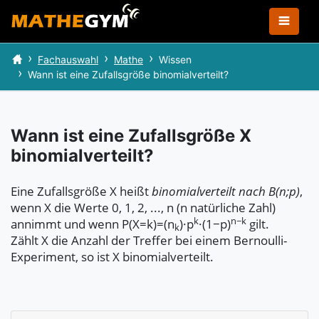
Fachauswahl
Mathe
Wissen
Wann ist eine Zufallsgröße binomialverteilt?
Wann ist eine Zufallsgröße X
binomialverteilt?
Eine Zufallsgröße X heißt
binomialverteilt nach B(n;p)
,
wenn X die Werte 0, 1, 2, ..., n (n natürliche Zahl)
k
n−k
annimmt und wenn P(X=k)=(n
)·p
·(1−p)
gilt.
k
Zählt X die Anzahl der Treffer bei einem Bernoulli-
Experiment, so ist X binomialverteilt.