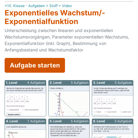
≈10. Klasse - Aufgaben + Stoff + Video
Exponentielles Wachstum/­
Exponentialfunktion
Unterscheidung zwischen linearen und exponentiellen
Wachstumsvorgängen, Parameter exponentiellen Wachstums,
Exponentialfunktion (inkl. Graph), Bestimmung von
Anfangsbestand und Wachstumsfaktor
Aufgabe starten
1. Level
4 Aufgaben
2. Level
5 Aufgaben
3. Level
5 Aufgaben
4. Level
7 Aufgaben
5. Level
5 Aufgaben
6. Level
5 Aufgaben