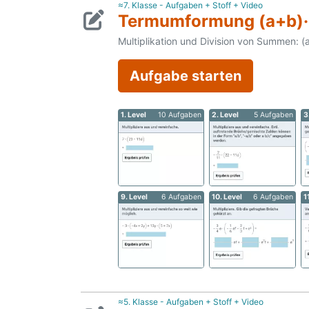
≈7. Klasse - Aufgaben + Stoff + Video
Termumformung (a+b)·
Multiplikation und Division von Summen: (
Aufgabe starten
1. Level
10 Aufgaben
2. Level
5 Aufgaben
3
9. Level
6 Aufgaben
10. Level
6 Aufgaben
1
≈5. Klasse - Aufgaben + Stoff + Video