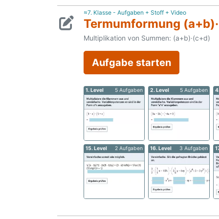
≈7. Klasse - Aufgaben + Stoff + Video
Termumformung (a+b)·
Multiplikation von Summen: (a+b)·(c+d)
Aufgabe starten
1. Level
5 Aufgaben
2. Level
5 Aufgaben
4
15. Level
2 Aufgaben
16. Level
3 Aufgaben
1