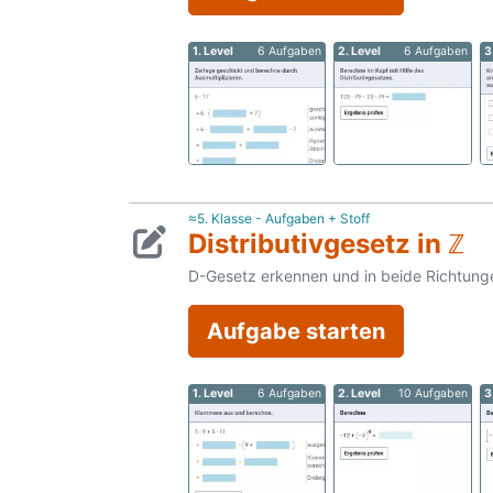
1. Level
6 Aufgaben
2. Level
6 Aufgaben
3
≈5. Klasse - Aufgaben + Stoff
Distributivgesetz in ℤ
D-Gesetz erkennen und in beide Richtun
Aufgabe starten
1. Level
6 Aufgaben
2. Level
10 Aufgaben
3