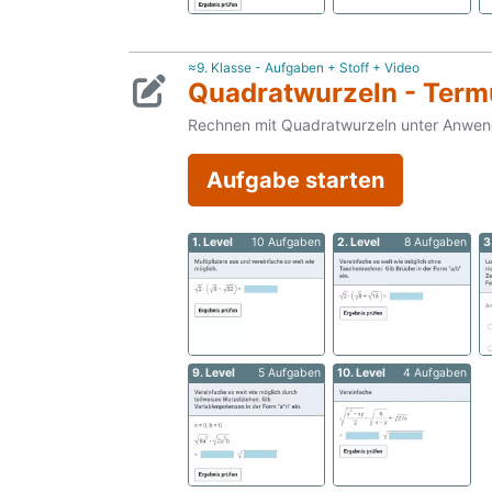
≈9. Klasse - Aufgaben + Stoff + Video
Quadratwurzeln - Ter
Rechnen mit Quadratwurzeln unter Anwend
Aufgabe starten
1. Level
10 Aufgaben
2. Level
8 Aufgaben
3
9. Level
5 Aufgaben
10. Level
4 Aufgaben