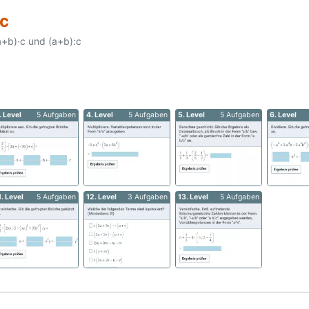
c
a+b)·c und (a+b):c
. Level
5 Aufgaben
4. Level
5 Aufgaben
5. Level
5 Aufgaben
6. Level
1. Level
5 Aufgaben
12. Level
3 Aufgaben
13. Level
5 Aufgaben