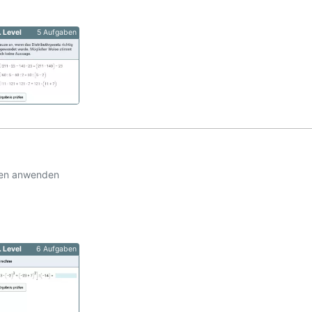
. Level
5 Aufgaben
gen anwenden
. Level
6 Aufgaben