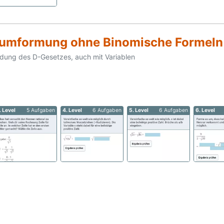
mumformung ohne Binomische Formeln
ung des D-Gesetzes, auch mit Variablen
. Level
5 Aufgaben
4. Level
6 Aufgaben
5. Level
6 Aufgaben
6. Level