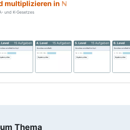
 multiplizieren in ℕ
A- und K-Gesetzes
. Level
15 Aufgaben
4. Level
15 Aufgaben
5. Level
15 Aufgaben
6. Level
 zum Thema