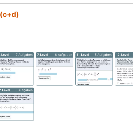
(c+d)
. Level
7 Aufgaben
7. Level
6 Aufgaben
11. Level
5 Aufgaben
12. Level
7. Level
3 Aufgaben