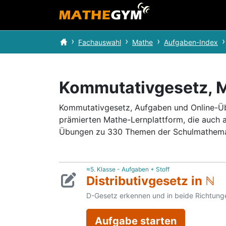
Fachauswahl
Mathe
Aufgaben-Index
Kommutativgesetz, 
Kommutativgesetz, Aufgaben und Online-Übu
prämierten Mathe-Lernplattform, die auch 
Übungen zu 330 Themen der Schulmathema
≈5. Klasse - Aufgaben + Stoff
Distributivgesetz in ℕ
D-Gesetz erkennen und in beide Richtun
Aufgabe starten