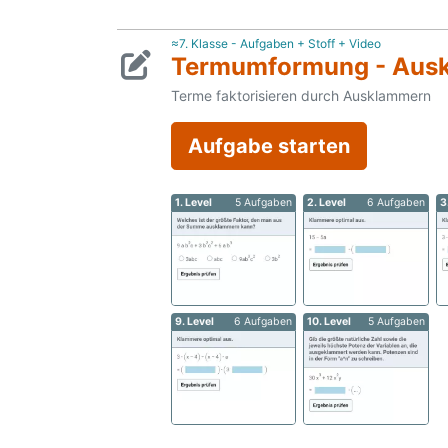
≈7. Klasse - Aufgaben + Stoff + Video
Termumformung - Aus
Terme faktorisieren durch Ausklammern
Aufgabe starten
1. Level
5 Aufgaben
2. Level
6 Aufgaben
3
9. Level
6 Aufgaben
10. Level
5 Aufgaben