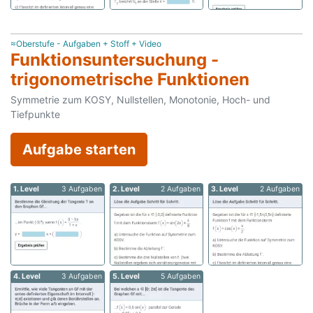
≈Oberstufe - Aufgaben + Stoff + Video
Funktionsuntersuchung -
trigonometrische Funktionen
Symmetrie zum KOSY, Nullstellen, Monotonie, Hoch- und
Tiefpunkte
Aufgabe starten
1. Level
3 Aufgaben
2. Level
2 Aufgaben
3. Level
2 Aufgaben
4. Level
3 Aufgaben
5. Level
5 Aufgaben