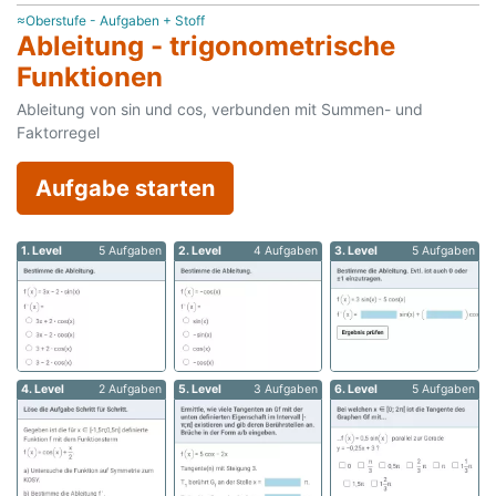
≈Oberstufe - Aufgaben + Stoff
Ableitung - trigonometrische
Funktionen
Ableitung von sin und cos, verbunden mit Summen- und
Faktorregel
Aufgabe starten
1. Level
5 Aufgaben
2. Level
4 Aufgaben
3. Level
5 Aufgaben
4. Level
2 Aufgaben
5. Level
3 Aufgaben
6. Level
5 Aufgaben