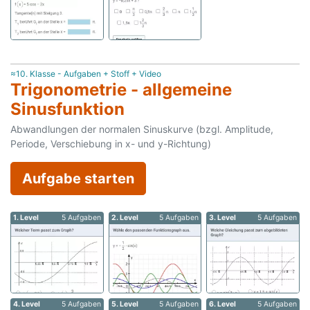
≈10. Klasse - Aufgaben + Stoff + Video
Trigonometrie - allgemeine
Sinusfunktion
Abwandlungen der normalen Sinuskurve (bzgl. Amplitude,
Periode, Verschiebung in x- und y-Richtung)
Aufgabe starten
1. Level
5 Aufgaben
2. Level
5 Aufgaben
3. Level
5 Aufgaben
4. Level
5 Aufgaben
5. Level
5 Aufgaben
6. Level
5 Aufgaben