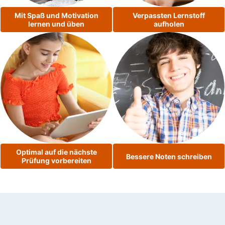
Mit Spaß und Motivation
Verpassten Lernstoff
lernen und üben
aufholen
Optimal auf die nächste
Bessere Noten schreiben
Prüfung vorbereiten